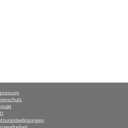
mpressum
tenschutz
ntakt
AQ
tzungsbedingungen
rrierefreiheit