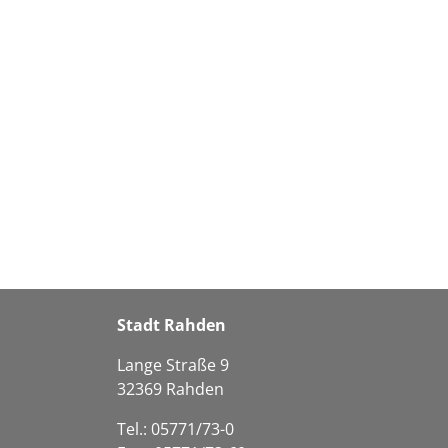
Stadt Rahden
Lange Straße 9
32369 Rahden
Tel.: 05771/73-0