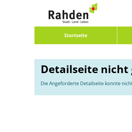
Zum Header
Zum Hauptinhalt
Zum Footer
Zum Hauptinhalt springen
Startseite
Detailseite nich
Die Angeforderte Detailseite konnte nic