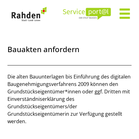
Zum Header
Zum Hauptinhalt
Zum Footer
Zum Hauptinhalt springen
Bauakten anfordern
Beschreibung
Die alten Bauunterlagen bis Einführung des digitalen
Baugenehmigungsverfahrens 2009 können den
Grundstückseigentümer*innen oder ggf. Dritten mit
Einverständniserklärung des
Grundstückseigentümers/der
Grundstückseigentümerin zur Verfügung gestellt
werden.