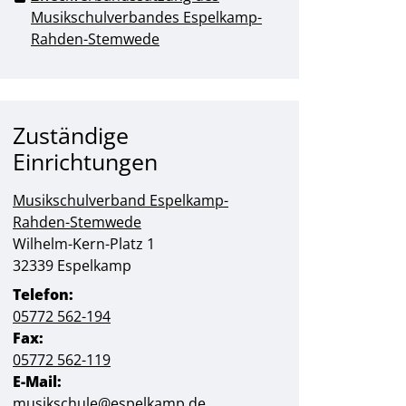
Musikschulverbandes Espelkamp-
Rahden-Stemwede
Zuständige
Einrichtungen
Musikschulverband Espelkamp-
Rahden-Stemwede
Straße:
Hausnummer:
Wilhelm-Kern-Platz
1
PLZ:
Ort:
32339
Espelkamp
Telefon:
05772 562-194
Fax:
05772 562-119
E-Mail:
musikschule@espelkamp.de