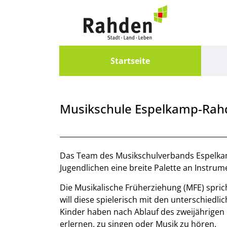
Zum Header
Zum Hauptinhalt
Zum Footer
Zum Hauptinhalt springen
Startseite
Musikschule Espelkamp-Ra
Beschreibung
Das Team des Musikschulverbands Espelk
Jugendlichen eine breite Palette an Instrum
Die Musikalische Früherziehung (MFE) sprich
will diese spielerisch mit den unterschiedl
Kinder haben nach Ablauf des zweijährigen 
erlernen, zu singen oder Musik zu hören.