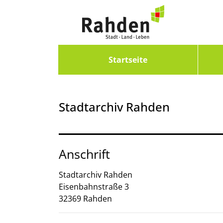
Zum Header
Zum Hauptinhalt
Zum Footer
Zum Hauptinhalt springen
Startseite
Stadtarchiv Rahden
Anschrift
Stadtarchiv Rahden
Eisenbahnstraße
3
32369
Rahden