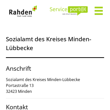
Zum Header
Zum Hauptinhalt
Zum Footer
Zum Hauptinhalt springen
Sozialamt des Kreises Minden-
Lübbecke
Anschrift
Sozialamt des Kreises Minden-Lübbecke
Portastraße
13
32423
Minden
Kontakt