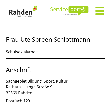
Zum Header
Zum Hauptinhalt
Zum Footer
Zum Hauptinhalt springen
Frau Ute Spreen-Schlottmann
Schulsozialarbeit
Anschrift
Sachgebiet Bildung, Sport, Kultur
Rathaus - Lange Straße
9
32369
Rahden
Postfach 129