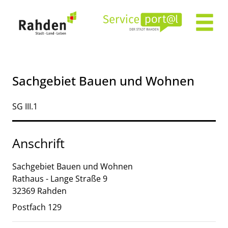
Zum Header
Zum Hauptinhalt
Zum Footer
Zum Hauptinhalt springen
Sachgebiet Bauen und Wohnen
Kurzbezeichnung
SG III.1
Anschrift
Sachgebiet Bauen und Wohnen
Rathaus - Lange Straße
9
32369
Rahden
Postfach 129